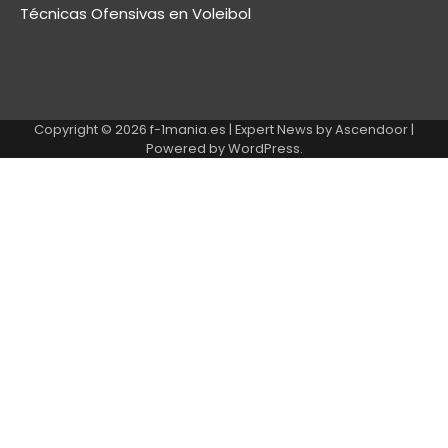
Técnicas Ofensivas en Voleibol
Copyright © 2026
f-1mania.es
| Expert News by
Ascendoor
|
Powered by
WordPress
.