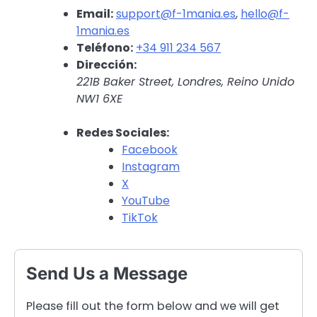
Email:
support@f-1mania.es
,
hello@f-
1mania.es
Teléfono:
+34 911 234 567
Dirección:
221B Baker Street, Londres, Reino Unido
NW1 6XE
Redes Sociales:
Facebook
Instagram
X
YouTube
TikTok
Send Us a Message
Please fill out the form below and we will get