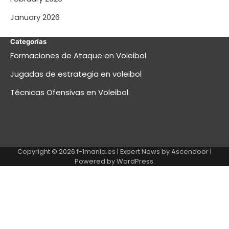
January 2026
Categorías
Formaciones de Ataque en Voleibol
Jugadas de estrategia en voleibol
Técnicas Ofensivas en Voleibol
Copyright © 2026
f-1mania.es
| Expert News by
Ascendoor
|
Powered by
WordPress
.