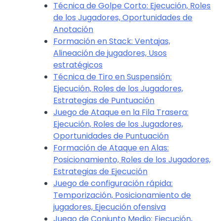
Técnica de Golpe Corto: Ejecución, Roles
de los Jugadores, Oportunidades de
Anotación
Formación en Stack: Ventajas,
Alineación de jugadores, Usos
estratégicos
Técnica de Tiro en Suspensión:
Ejecución, Roles de los Jugadores,
Estrategias de Puntuación
Juego de Ataque en la Fila Trasera:
Ejecución, Roles de los Jugadores,
Oportunidades de Puntuación
Formación de Ataque en Alas:
Posicionamiento, Roles de los Jugadores,
Estrategias de Ejecución
Juego de configuración rápida:
Temporización, Posicionamiento de
jugadores, Ejecución ofensiva
Juego de Conjunto Medio: Ejecución,