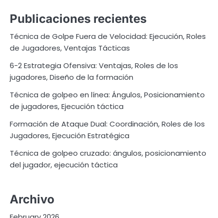
Publicaciones recientes
Técnica de Golpe Fuera de Velocidad: Ejecución, Roles
de Jugadores, Ventajas Tácticas
6-2 Estrategia Ofensiva: Ventajas, Roles de los
jugadores, Diseño de la formación
Técnica de golpeo en línea: Ángulos, Posicionamiento
de jugadores, Ejecución táctica
Formación de Ataque Dual: Coordinación, Roles de los
Jugadores, Ejecución Estratégica
Técnica de golpeo cruzado: ángulos, posicionamiento
del jugador, ejecución táctica
Archivo
February 2026