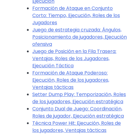
Ejecución
Formación de Ataque en Conjunto
Corto: Tiempo, Ejecución, Roles de los
Jugadores
Juego de estrategia cruzada: Ángulos,
Posicionamiento de jugadores, Ejecución
ofensiva
Juego de Posición en la Fila Trasera:
Ventajas, Roles de los Jugadores,
Ejecución Táctica
Formación de Ataque Poderoso:
Ejecución, Roles de los jugadores,
Ventajas tácticas
Setter Dump Play: Temporización, Roles
de los jugadores, Ejecución estratégica
Conjunto Dual de Juego: Coordinación,
Roles de jugador, Ejecución estratégica
Técnica Power Hit: Ejecución, Roles de
los jugadores, Ventajas tácticas